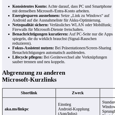
Konsistentes Konto:
Achte darauf, dass PC und Smartphone
mit demselben Microsoft‑/Entra‑Konto arbeiten.
Energiesparen ausnehmen:
Setze „Link zu Windows“ auf
Android auf die Ausnahmeliste für Akku‑Optimierung.
Netzqualität sichern:
Verlässliches WLAN oder Mobilfunk;
Firewalls für Microsoft‑Dienste freischalten.
Benachrichtigungen kuratieren:
Auf PC‑Seite nur die Apps
spiegeln, die du wirklich brauchst (Signal‑Rauschen
reduzieren).
Fokus‑Assistent nutzen:
Bei Präsentationen/Screen‑Sharing
Benachrichtigungen automatisch ausblenden.
Lifecycle pflegen:
Bei Gerätewechsel alte Verknüpfungen
sauber trennen und neu koppeln.
Abgrenzung zu anderen
Microsoft‑Kurzlinks
Shortlink
Zweck
Standar
Einstieg
Window
aka.ms/linkpc
Android‑Kopplung
Sprungb
(App/Infos)