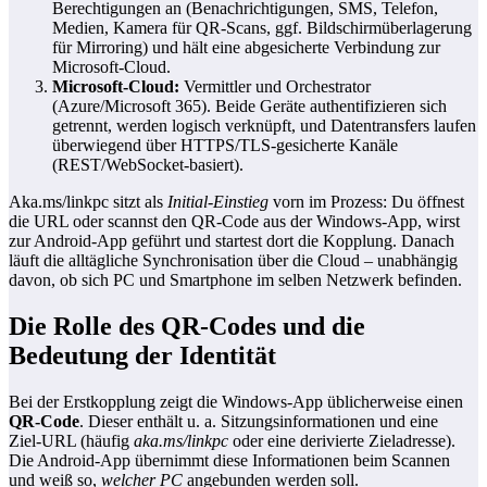
Berechtigungen an (Benachrichtigungen, SMS, Telefon,
Medien, Kamera für QR‑Scans, ggf. Bildschirmüberlagerung
für Mirroring) und hält eine abgesicherte Verbindung zur
Microsoft‑Cloud.
Microsoft‑Cloud:
Vermittler und Orchestrator
(Azure/Microsoft 365). Beide Geräte authentifizieren sich
getrennt, werden logisch verknüpft, und Datentransfers laufen
überwiegend über HTTPS/TLS‑gesicherte Kanäle
(REST/WebSocket‑basiert).
Aka.ms/linkpc sitzt als
Initial‑Einstieg
vorn im Prozess: Du öffnest
die URL oder scannst den QR‑Code aus der Windows‑App, wirst
zur Android‑App geführt und startest dort die Kopplung. Danach
läuft die alltägliche Synchronisation über die Cloud – unabhängig
davon, ob sich PC und Smartphone im selben Netzwerk befinden.
Die Rolle des QR‑Codes und die
Bedeutung der Identität
Bei der Erstkopplung zeigt die Windows‑App üblicherweise einen
QR‑Code
. Dieser enthält u. a. Sitzungsinformationen und eine
Ziel‑URL (häufig
aka.ms/linkpc
oder eine derivierte Zieladresse).
Die Android‑App übernimmt diese Informationen beim Scannen
und weiß so,
welcher PC
angebunden werden soll.