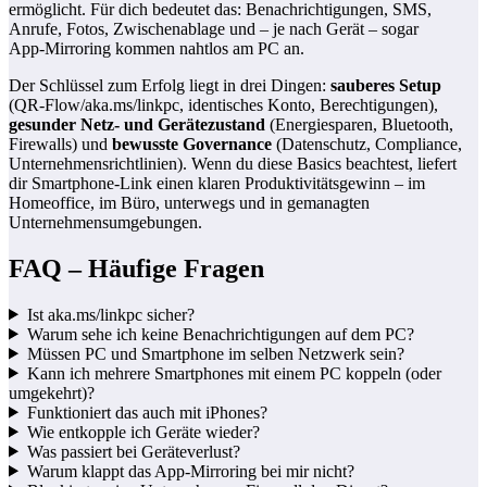
ermöglicht. Für dich bedeutet das: Benachrichtigungen, SMS,
Anrufe, Fotos, Zwischenablage und – je nach Gerät – sogar
App‑Mirroring kommen nahtlos am PC an.
Der Schlüssel zum Erfolg liegt in drei Dingen:
sauberes Setup
(QR‑Flow/aka.ms/linkpc, identisches Konto, Berechtigungen),
gesunder Netz‑ und Gerätezustand
(Energiesparen, Bluetooth,
Firewalls) und
bewusste Governance
(Datenschutz, Compliance,
Unternehmensrichtlinien). Wenn du diese Basics beachtest, liefert
dir Smartphone‑Link einen klaren Produktivitätsgewinn – im
Homeoffice, im Büro, unterwegs und in gemanagten
Unternehmensumgebungen.
FAQ – Häufige Fragen
Ist aka.ms/linkpc sicher?
Warum sehe ich keine Benachrichtigungen auf dem PC?
Müssen PC und Smartphone im selben Netzwerk sein?
Kann ich mehrere Smartphones mit einem PC koppeln (oder
umgekehrt)?
Funktioniert das auch mit iPhones?
Wie entkopple ich Geräte wieder?
Was passiert bei Geräteverlust?
Warum klappt das App‑Mirroring bei mir nicht?