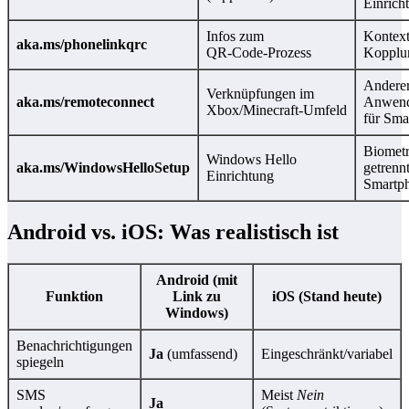
Einrich
Infos zum
Kontext
aka.ms/phonelinkqrc
QR‑Code‑Prozess
Kopplu
Andere
Verknüpfungen im
aka.ms/remoteconnect
Anwendu
Xbox/Minecraft‑Umfeld
für Sma
Biometr
Windows Hello
aka.ms/WindowsHelloSetup
getrenn
Einrichtung
Smartp
Android vs. iOS: Was realistisch ist
Android (mit
Funktion
Link zu
iOS (Stand heute)
Windows)
Benachrichtigungen
Ja
(umfassend)
Eingeschränkt/variabel
spiegeln
SMS
Meist
Nein
Ja