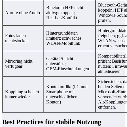
Bluetooth‑Gerät
Bluetooth HFP nicht
koppeln; HFP ak
Anrufe ohne Audio
aktiv/gekoppelt;
Windows‑Sound
Headset‑Konflikt
prüfen.
Hintergrunddat
Hintergrunddaten
Fotos laden
freigeben; ggf. 
limitiert; schwaches
nicht/stocken
WLAN wechseln
WLAN/Mobilfunk
erneut versuche
Kompatibilitätsl
Gerät/OS nicht
Mirroring nicht
prüfen; Basisfu
unterstützt;
verfügbar
nutzen; Firmwa
OEM‑Einschränkungen
aktualisieren.
Sicherstellen, d
Kontokonflikt (PC und
beiden Seiten d
Kopplung scheitert
Smartphone mit
Microsoft‑/Entr
immer wieder
unterschiedlichen
verwendet wird
Konten)
Alt‑Kopplunge
entfernen.
Best Practices für stabile Nutzung