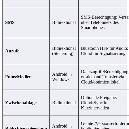
SMS‑Berechtigung; Versa
SMS
Bidirektional
über Telefonnetz des
Smartphones
Bidirektional
Bluetooth HFP für Audio;
Anrufe
(Steuerung)
Cloud für Signalisierung
Dateizugriff/Berechtigung
Android →
Fotos/Medien
on‑demand Transfer via
Windows
Cloud/optimiert lokal
Optionale Freigabe;
Zwischenablage
Bidirektional
Cloud‑Sync in
Kurzintervallen
Geräte‑/Versionserforderni
Android →
Bildschirmspiegelung
kontinuierlicher