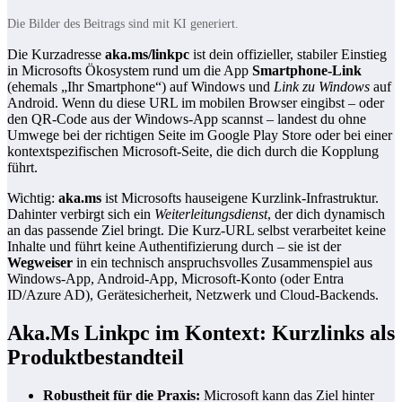
Die Bilder des Beitrags sind mit KI generiert.
Die Kurzadresse
aka.ms/linkpc
ist dein offizieller, stabiler Einstieg
in Microsofts Ökosystem rund um die App
Smartphone‑Link
(ehemals „Ihr Smartphone“) auf Windows und
Link zu Windows
auf
Android. Wenn du diese URL im mobilen Browser eingibst – oder
den QR‑Code aus der Windows‑App scannst – landest du ohne
Umwege bei der richtigen Seite im Google Play Store oder bei einer
kontextspezifischen Microsoft‑Seite, die dich durch die Kopplung
führt.
Wichtig:
aka.ms
ist Microsofts hauseigene Kurzlink‑Infrastruktur.
Dahinter verbirgt sich ein
Weiterleitungsdienst
, der dich dynamisch
an das passende Ziel bringt. Die Kurz‑URL selbst verarbeitet keine
Inhalte und führt keine Authentifizierung durch – sie ist der
Wegweiser
in ein technisch anspruchsvolles Zusammenspiel aus
Windows‑App, Android‑App, Microsoft‑Konto (oder Entra
ID/Azure AD), Gerätesicherheit, Netzwerk und Cloud‑Backends.
Aka.Ms Linkpc im Kontext: Kurzlinks als
Produktbestandteil
Robustheit für die Praxis:
Microsoft kann das Ziel hinter