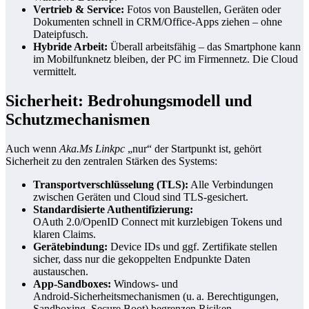
Vertrieb & Service:
Fotos von Baustellen, Geräten oder
Dokumenten schnell in CRM/Office‑Apps ziehen – ohne
Dateipfusch.
Hybride Arbeit:
Überall arbeitsfähig – das Smartphone kann
im Mobilfunknetz bleiben, der PC im Firmennetz. Die Cloud
vermittelt.
Sicherheit: Bedrohungsmodell und
Schutzmechanismen
Auch wenn
Aka.Ms Linkpc
„nur“ der Startpunkt ist, gehört
Sicherheit zu den zentralen Stärken des Systems:
Transportverschlüsselung (TLS):
Alle Verbindungen
zwischen Geräten und Cloud sind TLS‑gesichert.
Standardisierte Authentifizierung:
OAuth 2.0/OpenID Connect mit kurzlebigen Tokens und
klaren Claims.
Gerätebindung:
Device IDs und ggf. Zertifikate stellen
sicher, dass nur die gekoppelten Endpunkte Daten
austauschen.
App‑Sandboxes:
Windows‑ und
Android‑Sicherheitsmechanismen (u. a. Berechtigungen,
Sandboxing, Secure Boot) begrenzen Risiken.