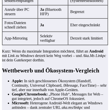
senden/empfangen
(Systemrestriktionen)
Anrufe über PC
Ja
(Bluetooth
Begrenzt
steuern
HFP)
Fotos/Dateien
Ja
Eher eingeschränkt
schnell ziehen
Selektiv
App‑Mirroring
Derzeit stark limitiert
verfügbar
Kurz: Wenn du maximale Integration möchtest, führt an
Android
mit
Link zu Windows
derzeit kein Weg vorbei – und
Aka.Ms Linkpc
ist dein Gatekeeper dorthin.
Wettbewerb und Ökosystem‑Vergleich
Apple:
In sich geschlossenes Ökosystem (Handoff,
Continuity, Universal Clipboard, iMessage, FaceTime) – sehr
tief, aber nur innerhalb von Apple‑Geräten.
Google/Chromebook:
„Phone Hub“, Messages for Web –
gut integriert, jedoch auf ChromeOS fokussiert.
Microsoft:
Heterogene Android‑Welt elegant an Windows
anbinden – dank zentraler URL
aka.ms/linkpc
und