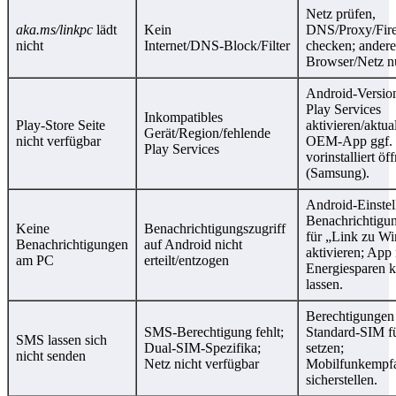
Netz prüfen,
aka.ms/linkpc
lädt
Kein
DNS/Proxy/Fire
nicht
Internet/DNS‑Block/Filter
checken; ander
Browser/Netz n
Android‑Version
Play Services
Inkompatibles
Play‑Store Seite
aktivieren/aktual
Gerät/Region/fehlende
nicht verfügbar
OEM‑App ggf.
Play Services
vorinstalliert öf
(Samsung).
Android‑Einste
Benachrichtigun
Keine
Benachrichtigungszugriff
für „Link zu W
Benachrichtigungen
auf Android nicht
aktivieren; App
am PC
erteilt/entzogen
Energiesparen k
lassen.
Berechtigungen 
SMS‑Berechtigung fehlt;
Standard‑SIM 
SMS lassen sich
Dual‑SIM‑Spezifika;
setzen;
nicht senden
Netz nicht verfügbar
Mobilfunkempf
sicherstellen.