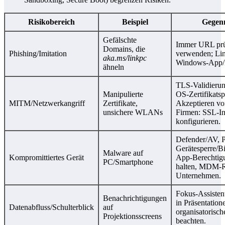
Risikobereich
Beispiel
Gegen
Gefälschte
Immer URL prü
Domains, die
Phishing/Imitation
verwenden; Lin
aka.ms/linkpc
Windows‑App/
ähneln
TLS‑Validierun
Manipulierte
OS‑Zertifikatsp
MITM/Netzwerkangriff
Zertifikate,
Akzeptieren v
unsichere WLANs
Firmen: SSL‑In
konfigurieren.
Defender/AV, P
Gerätesperre/Bi
Malware auf
Kompromittiertes Gerät
App‑Berechtig
PC/Smartphone
halten, MDM‑Ri
Unternehmen.
Fokus‑Assisten
Benachrichtigungen
in Präsentation
Datenabfluss/Schulterblick
auf
organisatorisch
Projektionsscreens
beachten.