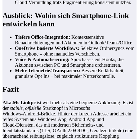
Cloud‑Vermittlung trotz Fragmentierung konsistent nutzbar.
Ausblick: Wohin sich Smartphone‑Link
entwickeln kann
Tiefere Office‑Integration:
Kontextsensitive
Benachrichtigungen und Aktionen in Outlook/Teams/Office.
OneDrive‑basierte Workflows:
Selektive Ordnersyncs vom
Smartphone – ohne manuelles Verschieben.
Voice & Automatisierung:
Sprachassistent‑Hooks, die
Aktionen zwischen PC und Smartphone orchestrieren.
Mehr Telemetrie‑Transparenz:
Bessere Erklärbarkeit,
granulare Opt‑Ins – bei maximaler Nutzerkontrolle.
Fazit
Aka.Ms Linkpc
ist weit mehr als eine bequeme Abkürzung: Es ist
der
stabile, offizielle
Startknopf in Microsofts
Windows‑Android‑Brücke. Hinter der kurzen Adresse arbeitet ein
reifes System aus Windows‑App, Android‑App und
Cloud‑Diensten, das mit modernen Sicherheits‑ und
Identitätsstandards (TLS, OAuth 2.0/OIDC, Gerätezertifikate) eine
überraschend reibungslose, zugleich strukturierte Kopplung