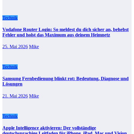
Technik
Vodafone Router Login: So meldest du dich sicher an, behebst
Fehler und holst das Maximum aus deinem Heimnetz
25. Mai 2026
Mike
Technik
Samsung Fernbedienung blinkt rot: Bedeutung, Diagnose und
Lösungen
21. Mai 2026
Mike
Technik
Apple Intelligence aktivieren: Der vollständige
deutschsprachige Leitfaden für iPhone, iPad, Mac und Vision