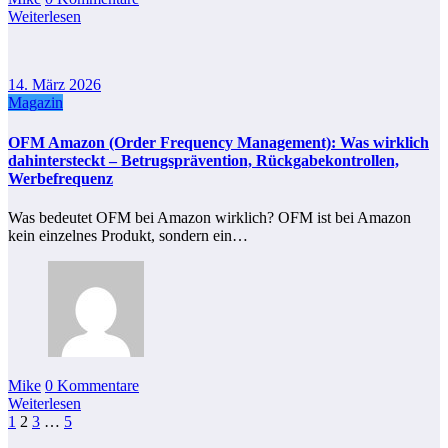
Weiterlesen
14. März 2026
Magazin
OFM Amazon (Order Frequency Management): Was wirklich
dahintersteckt – Betrugsprävention, Rückgabekontrollen,
Werbefrequenz
Was bedeutet OFM bei Amazon wirklich? OFM ist bei Amazon
kein einzelnes Produkt, sondern ein…
Mike
0 Kommentare
Weiterlesen
Seitennummerierung
1
2
3
…
5