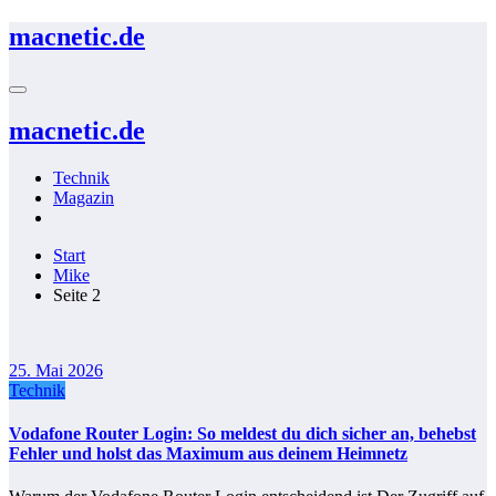
Zum
macnetic.de
Inhalt
springen
macnetic.de
Technik
Magazin
Start
Mike
Seite 2
25. Mai 2026
Technik
Vodafone Router Login: So meldest du dich sicher an, behebst
Fehler und holst das Maximum aus deinem Heimnetz